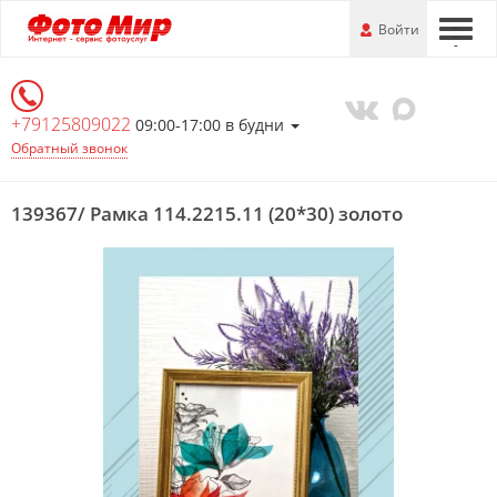
Перейти
-
Войти
-
-
к
основной
информации
+79125809022
09:00-17:00 в будни
Обратный звонок
139367/ Рамка 114.2215.11 (20*30) золото