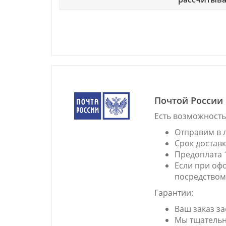
Срок доставки заказов в рабочие дни ВТ;ПТ
10:00-21:00
Доставка в четверг
ПВЗ: ТРК «Столица» отдел Чикен: Доставка в
пятницу ул. Мира, 41/1
Срок доставки заказов в рабочие дни ВТ;ПТ
Почтой России
Доставка по пятницам
Есть возможность
ПВЗ: кафе Чикен ул. Комсомольский проспект
72
Отправим в 
Cрок доставк
Срок доставки заказов в рабочие дни ВТ;ПТ
Предоплата 1
10:00-22:00
Если при оф
Доставка по пятницам
посредством
Гарантии:
ПВЗ: ТЦ «Шоколад» отдел Чикен ул. Героев
Хасана, 105
Ваш заказ за
Мы тщательно