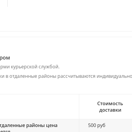
ером
ерми курьерской службой.
00
ки в отдаленные районы рассчитываются индивидуально
Стоимость
доставки
тдаленные районы цена
500 руб
47
ется