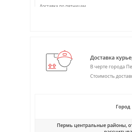
Доставка по пятницам
ПВЗ: ТРК «СемьЯ» отдел Чикен:Доставка во
вторник ул. Революции, 13
пн-вс: 10:00-22:00
Доставка по пятницам
ПВЗ: магазин «Фото Мир» доставка ПН-ПТ ул.
Доставка курь
Комсомольский проспект, 51
В черте города П
пн-чт 10:00-20:00 пт 10:00-19:00 сб 11:00-18:
вс 11:00-17:00 Перерыв на обед с 13:00-13:30
Стоимость достав
ПВЗ: ТЦ "АВРОРА" доставка ПН-ПТ ул.
Стахановская, 40а
ПН-ЧТ 10:00-20:00 перерыв 14:00-14:30
ПТ 10:00-19:00 перерыв 14:00-14:30
Город
СБ 11:00-19:00 перерыв 14:00-14:30
ВСКР 11:00-18:00 перерыв 14:00-14:30
Пермь центральные районы, о
ПВЗ: ТЦ "Луч" отдел Чикен ул. Куйбышева, 1
рассчитыва