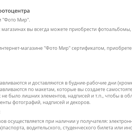
фотоцентра
и "Фото Мир".
их магазинах вы всегда можете приобрести фотоальбомы,
 интернет-магазине "Фото Мир" сертификатом, приобре
тавливаются и доставляются в будние-рабочие дни (кром
тавливаются по макетам, которые вы создаете самостоят
 не было лишних элементов, надписей и т.п., чтобы в об
енты фотографий, надписей и декоров.
:
ов осуществляется при наличии у получателя: электронн
)паспорта, водительского, студенческого билета или и