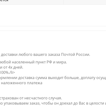
 доставки любого вашего заказа Почтой
России
.
,
любой населенный пункт РФ и мира.
и от 4х дней.
00%./li>
ормлении доставка сумма выходит больше, доплату осуще
 наложенного платежа
страхован от несчастного случая.
 упаковываем заказ, чтобы он доехал до Вас в целости 