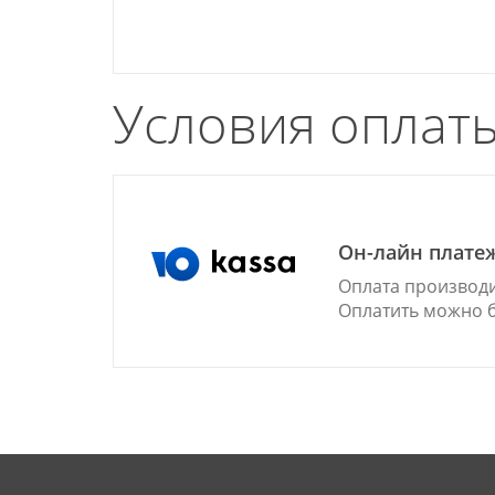
Космонавтов, 120/1
10:00-22:00
Доставка по пятницам
Условия оплат
ПВЗ: ТЦ «Красновъ» отдел Чикен ул.
Солдатова, 32
10:00-21:00
Доставка по пятницам
ПВЗ: кафе Чикен ул. Целинная, 51
10:00-23:00
Он-лайн платеж
Доставка по согласованию
Оплата производи
Оплатить можно б
ПВЗ: ТЦ «Кит» отдел Чикен :Доставка во
вторник ул. Крупской, 79а
10:00-22:00
Доставка по пятницам
ПВЗ: IMall "Эспланада" отдел Чикен ул.
Петропавловская, 73а
10:00-22:00