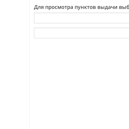
Для просмотра пунктов выдачи выб
ПВЗ: ТЦ "Астраханский" отдел Чикен :
Доставка в Среду Ул. Маршала Рыбалко, 41а
10:00-21:00
Цена доставки: 100 руб.
Бесплатная доставка от 500 руб. Доставка по
средам
ПВЗ: ТЦ "СпешиLOVE" отдел Чикен ул.
Спешилова, 114
10:00-22:00
Доставка по пятницам
ПВЗ: кафе Чикен:Доставка во вторник ул.
Уинская, 15
10:00-22:00
Доставка по пятницам
ПВЗ: ЖК «Галактика» отдел Чикен ул. Шоссе