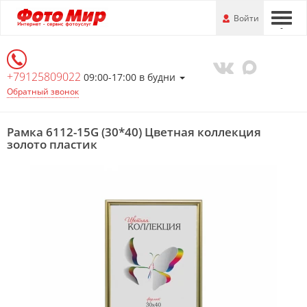
Перейти
-
Войти
-
-
к
основной
информации
+79125809022
09:00-17:00 в будни
Обратный звонок
Рамка 6112-15G (30*40) Цветная коллекция
золото пластик