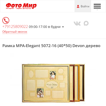
Перейти
-
Войти
-
-
к
основной
информации
+79125809022
09:00-17:00 в будни
Обратный звонок
Рамка MPA-Elegant 5072-16 (40*50) Devon дерево