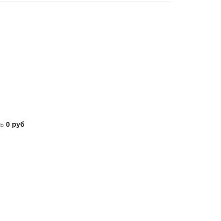
ь
0
руб