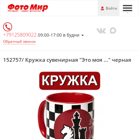
Перейти
-
Войти
-
-
к
основной
информации
+79125809022
09:00-17:00 в будни
Обратный звонок
152757/ Кружка сувенирная "Это моя ..." черная