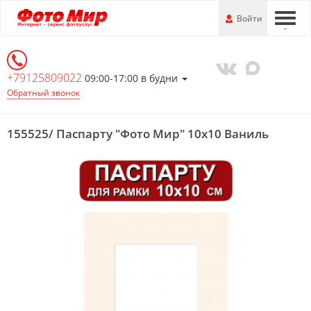
Перейти
-
Войти
-
-
к
основной
информации
+79125809022
09:00-17:00 в будни
Обратный звонок
155525/ Паспарту "Фото Мир" 10х10 Ваниль