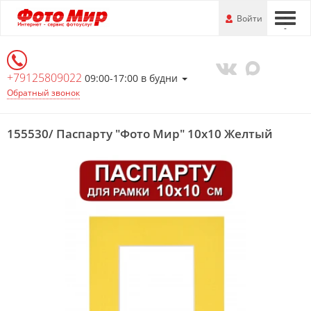
Перейти
-
Войти
-
-
к
основной
информации
+79125809022
09:00-17:00 в будни
Обратный звонок
155530/ Паспарту "Фото Мир" 10х10 Желтый