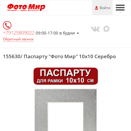
Перейти
-
Войти
-
-
к
основной
информации
+79125809022
09:00-17:00 в будни
Обратный звонок
155630/ Паспарту "Фото Мир" 10х10 Серебро