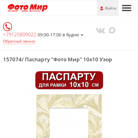
Перейти
-
Войти
-
-
к
основной
информации
+79125809022
09:00-17:00 в будни
Обратный звонок
157074/ Паспарту "Фото Мир" 10х10 Узор