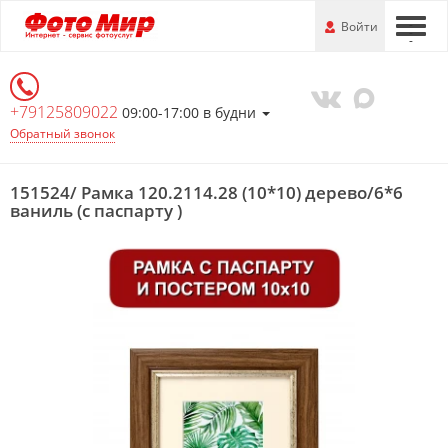
Перейти
-
Войти
-
-
к
основной
информации
+79125809022
09:00-17:00 в будни
Обратный звонок
151524/ Рамка 120.2114.28 (10*10) дерево/6*6
ваниль (с паспарту )