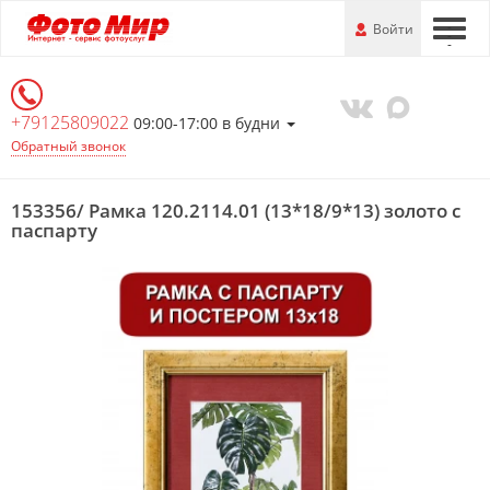
Перейти
-
Войти
-
-
к
основной
информации
+79125809022
09:00-17:00 в будни
Обратный звонок
153356/ Рамка 120.2114.01 (13*18/9*13) золото с
паспарту