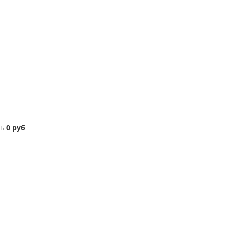
ь
0
руб