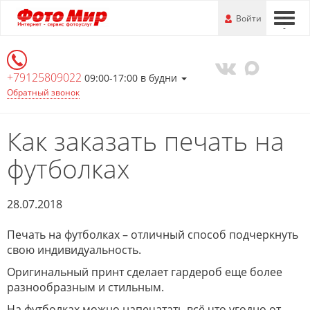
Перейти
-
Войти
-
-
к
основной
информации
+79125809022
09:00-17:00 в будни
Обратный звонок
Как заказать печать на
футболках
28.07.2018
Печать на футболках – отличный способ подчеркнуть
свою индивидуальность.
Оригинальный принт сделает гардероб еще более
разнообразным и стильным.
На футболках можно напечатать всё что угодно от