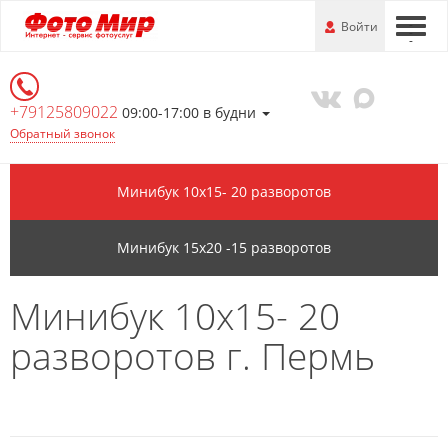
Перейти
-
Войти
-
-
к
основной
информации
+79125809022
09:00-17:00 в будни
Обратный звонок
Минибук 10х15- 20 разворотов
Минибук 15х20 -15 разворотов
Минибук 10х15- 20
разворотов г. Пермь